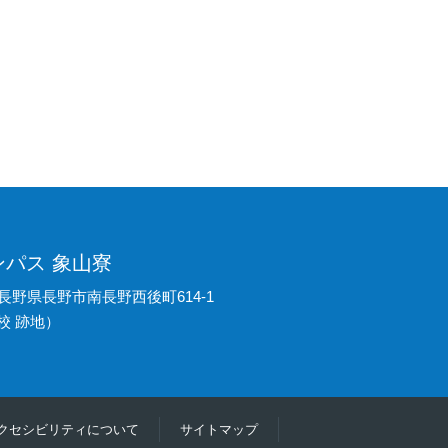
パス 象山寮
長野県長野市南長野西後町614-1
校 跡地）
クセシビリティについて
サイトマップ