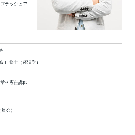
、ブラッシュア
学
修了 修士（経済学）
ト学科専任講師
委員会）
）