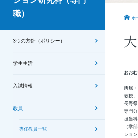
ション研究科（専門
職）
ホ
大
3つの方針（ポリシー）
学生生活
おおむ
入試情報
所属・
教授、
長野県
教員
専門分
担当科
（学部
専任教員一覧
ション