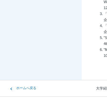
W
1
企
企
"S
4t
"f
10
ホームへ戻る
大学紹