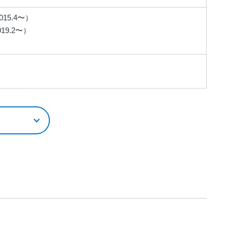
5.4〜）
9.2〜）