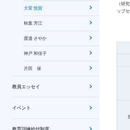
（研究
大室 悦賀
ップセ
秋葉 芳江
渡邉 さやか
神戸 和佳子
片田 保
教員エッセイ
イベント
教育訓練給付制度