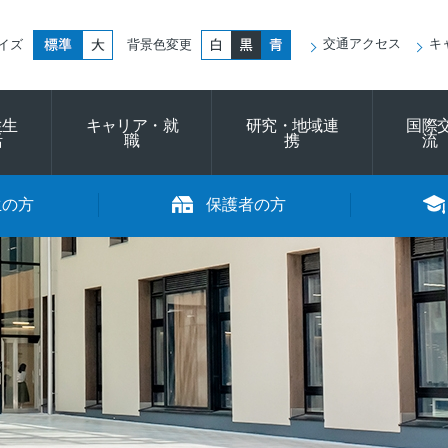
標準
大きく
白
黒
青
交通アクセス
キ
イズ
背景色変更
生生
キャリア・就
研究・地域連
国際
活
職
携
流
生の方
保護者の方