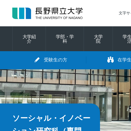
グ
本
ロ
フ
ロ
文
ー
ッ
文字サ
ー
へ
カ
タ
バ
ル
ー
ル
ナ
へ
大学紹
学部・学
大学
学
ナ
ビ
介
科
院
ビ
ゲ
ゲ
ー
受験生の方
在学
ー
シ
シ
ョ
ョ
ン
ン
へ
へ
ソーシャル・イノベー