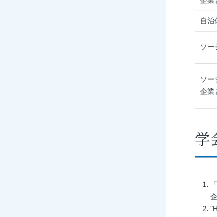
企業
自治
ソー
ソー
企業
学
「S
企
"H