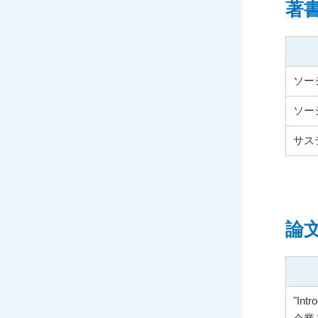
著
ソー
ソー
サス
論
"Intr