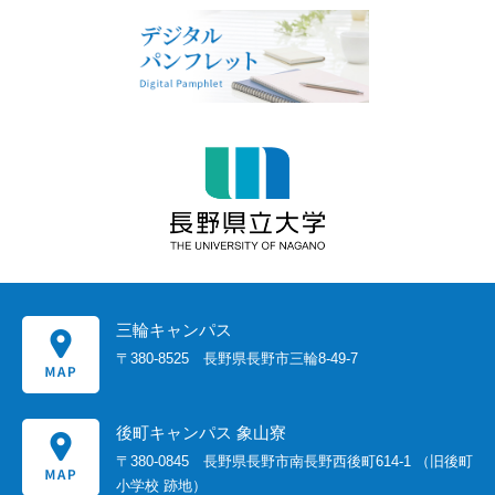
三輪キャンパス
〒380-8525
長野県長野市三輪8-49-7
後町キャンパス 象山寮
〒380-0845
長野県長野市南長野西後町614-1
（旧後町
小学校 跡地）