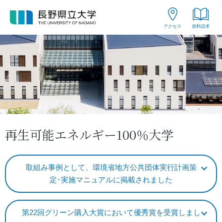
グ
本
ロ
フ
ロ
文
ー
ッ
アクセス
資料請求
ー
へ
カ
タ
バ
ル
ー
ル
ナ
へ
ナ
ビ
ビ
ゲ
ゲ
ー
ー
シ
シ
ョ
再生可能エネルギー100％大学
ョ
ン
ン
へ
へ
取組み事例として、環境省地方公共団体実行計画策
定･実施マニュアルに掲載されました
第22回グリーン購入大賞において優秀賞を受賞しまし