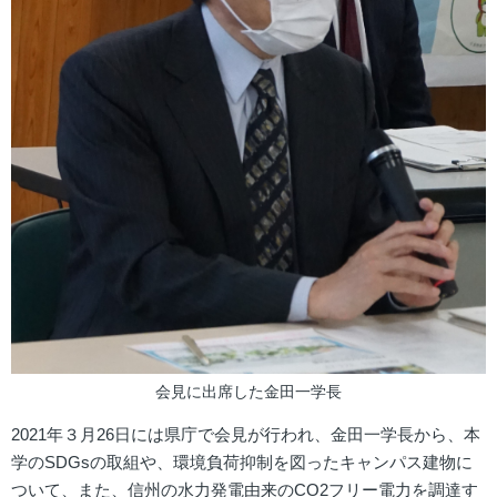
会見に出席した金田一学長
2021年３月26日には県庁で会見が行われ、金田一学長から、本
学のSDGsの取組や、環境負荷抑制を図ったキャンパス建物に
ついて、また、信州の水力発電由来のCO2フリー電力を調達す