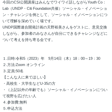
今回のCSI公開講座はみんなでワイワイ話しながらYouth Co：
Lab（UNDP・Citi Foundation共催）ソーシャル・イノベーショ
ン・チャレンジを例として、ソーシャル・イノベーションにつ
いて理解を深めていく場です。
UNDP国際連合開発計画の天野裕美さんをゲストに、意見交換
しながら、参加者のみなさんが自分にできるチャレンジなどに
ついて考えを持ち寄る会です。
１.日時:令和5（2023）年 9月14日（木）18：00～19：30
２.方法:Zoom オンライン
３.定員:50名
【こんな人に来てほしい】
・高校生・大学生などU-35の方
・（上記以外の年齢でも）ソーシャル・イノベーションについ
て視野を広げたい人
４.参加費:無料
５.申込方法