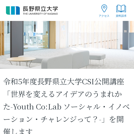
グ
本
ロ
フ
ロ
文
ー
ッ
アクセス
資料請求
ー
へ
カ
タ
バ
ル
ー
ル
ナ
へ
ナ
ビ
ビ
ゲ
ゲ
ー
ー
シ
シ
ョ
令和5年度長野県立大学CSI公開講座
ョ
ン
ン
へ
「世界を変えるアイデアのうまれか
へ
た-Youth Co:Lab ソーシャル・イノベ
ーション・チャレンジって？-」を開
催します