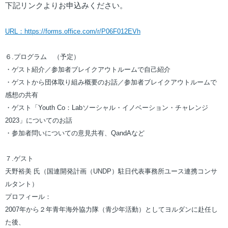
下記リンクよりお申込みください。
URL：https://forms.office.com/r/P06F012EVh
６.プログラム （予定）
・ゲスト紹介／参加者ブレイクアウトルームで自己紹介
・ゲストから団体取り組み概要のお話／参加者ブレイクアウトルームで
感想の共有
・ゲスト「Youth Co：Labソーシャル・イノベーション・チャレンジ
2023」についてのお話
・参加者問いについての意見共有、QandAなど
７.ゲスト
天野裕美 氏（国連開発計画（UNDP）駐日代表事務所ユース連携コンサ
ルタント）
プロフィール：
2007年から２年青年海外協力隊（青少年活動）としてヨルダンに赴任し
た後、