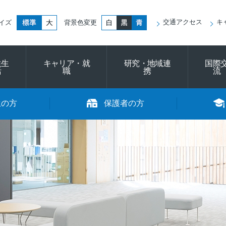
標準
大きく
白
黒
青
交通アクセス
キ
イズ
背景色変更
生生
キャリア・就
研究・地域連
国際
活
職
携
流
生の方
保護者の方