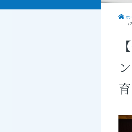
ホ
（2
【
ン
育