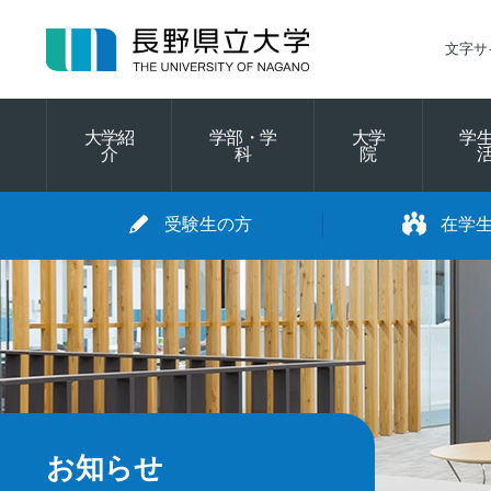
グ
本
ロ
フ
ロ
文
ー
ッ
文字サ
ー
へ
カ
タ
バ
ル
ー
ル
ナ
へ
大学紹
学部・学
大学
学
ナ
ビ
介
科
院
ビ
ゲ
ゲ
ー
受験生の方
在学
ー
シ
シ
ョ
ョ
ン
ン
へ
へ
お知らせ