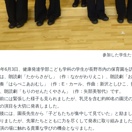
参加した学生た
6年6月3日、健康発達学部こども学科の学生が長野市内の保育園
、朗読劇「たからさがし」（作：なかがわりえこ）、朗読劇「お
奏「はらぺこあおむし」（作：E・カール、作曲：新沢としひこ、
、朗読劇「もりのせんたくやさん」（作：矢部美智代）です。
には緊張した様子も見られましたが、乳児を含む約80名の園児
の演目を大切に発表しました。
には、園長先生から「子どもたちが集中して見ていた」と励まし
りましたが、先輩たちとともに力を尽くして発表に取り組みました
演の場に触れる貴重な学びの機会となりました。