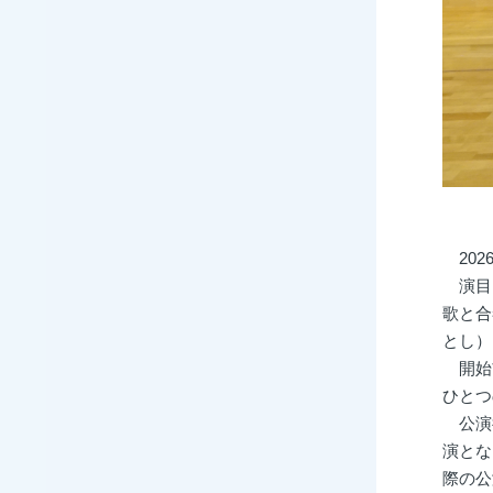
202
演目は
歌と合
とし）
開始前
ひとつ
公演後
演とな
際の公